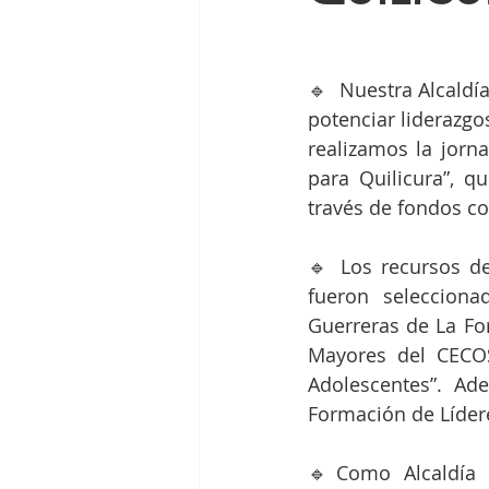
🔹  Nuestra Alcaldí
potenciar liderazgo
realizamos la jorn
para Quilicura”, q
través de fondos co
🔹 Los recursos de
fueron selecciona
Guerreras de La For
Mayores del CECOS
Adolescentes”. Ad
Formación de Líder
🔹Como Alcaldía C