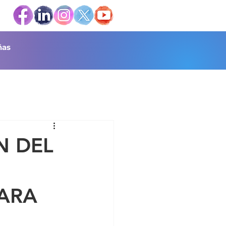
as
N DEL
ARA