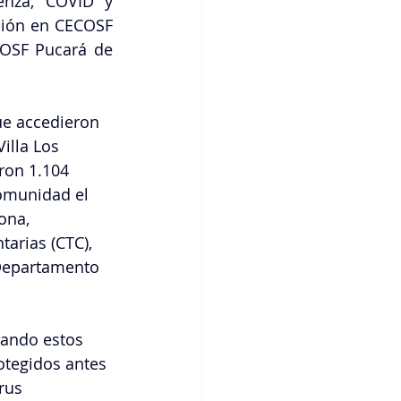
nza, COVID y 
ión en CECOSF 
OSF Pucará de 
ue accedieron 
illa Los 
ron 1.104 
comunidad el 
ona, 
arias (CTC), 
 Departamento 
ando estos 
otegidos antes 
rus 