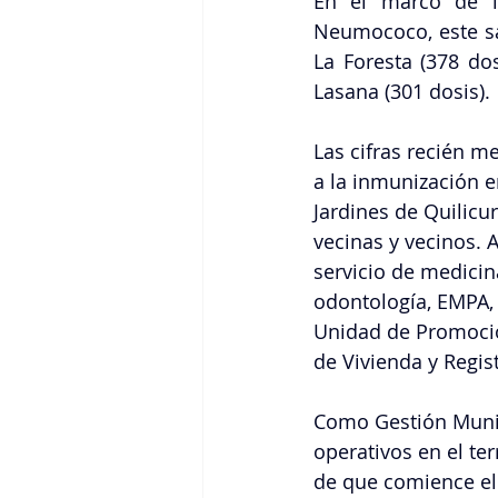
En el marco de l
Neumococo, este sá
La Foresta (378 do
Lasana (301 dosis).
Las cifras recién m
a la inmunización e
Jardines de Quilicur
vecinas y vecinos. 
servicio de medicina
odontología, EMPA, 
Unidad de Promoció
de Vivienda y Regis
Como Gestión Munic
operativos en el te
de que comience el