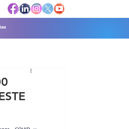
as
00
ESTE