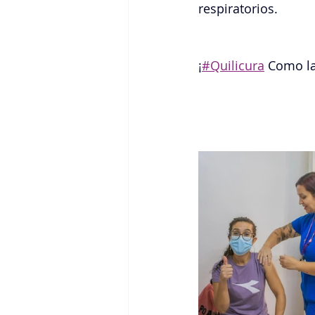
respiratorios.
¡
#Quilicura
 Como l