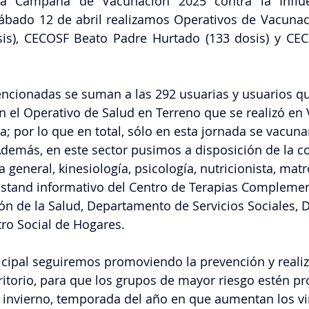
a Campaña de Vacunación 2025 contra la Influe
bado 12 de abril realizamos Operativos de Vacunac
sis), CECOSF Beato Padre Hurtado (133 dosis) y CEC
encionadas se suman a las 292 usuarias y usuarios q
n el Operativo de Salud en Terreno que se realizó en V
a; por lo que en total, sólo en esta jornada se vacuna
Además, en este sector pusimos a disposición de la 
 general, kinesiología, psicología, nutricionista, matr
stand informativo del Centro de Terapias Complement
n de la Salud, Departamento de Servicios Sociales,
tro Social de Hogares.
ipal seguiremos promoviendo la prevención y realiz
rritorio, para que los grupos de mayor riesgo estén pr
 invierno, temporada del año en que aumentan los vi