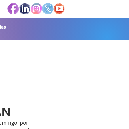
as
ÁN
omingo, por 