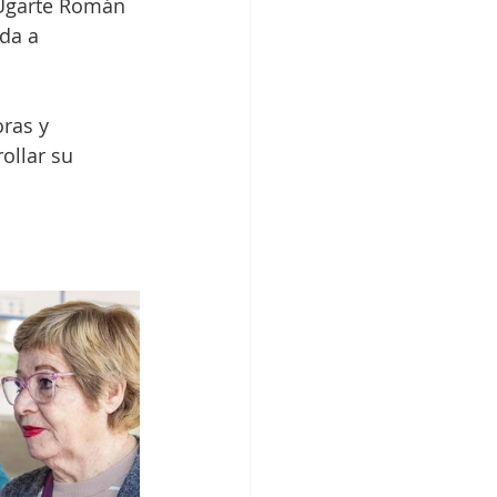
 Ugarte Román 
da a 
ras y 
ollar su 