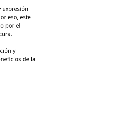
 expresión 
or eso, este 
o por el 
cura.
ción y 
eficios de la 