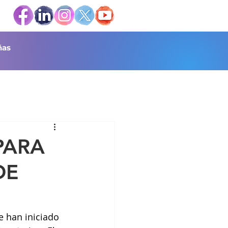
as
PARA
DE
e han iniciado 