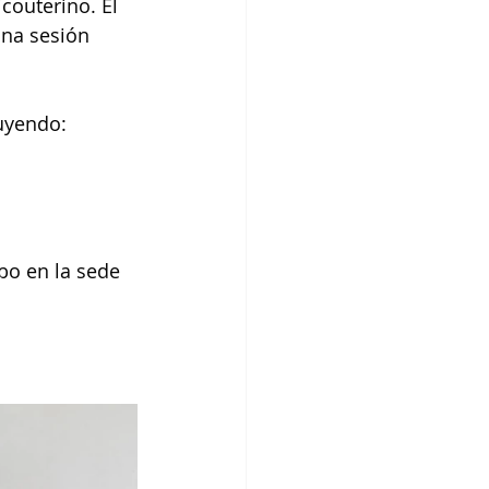
couterino. El 
una sesión 
uyendo:
abo en la sede 