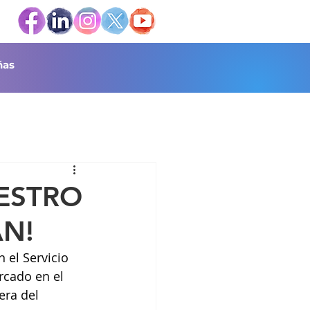
as
ESTRO
N!
 el Servicio 
rcado en el 
era del 