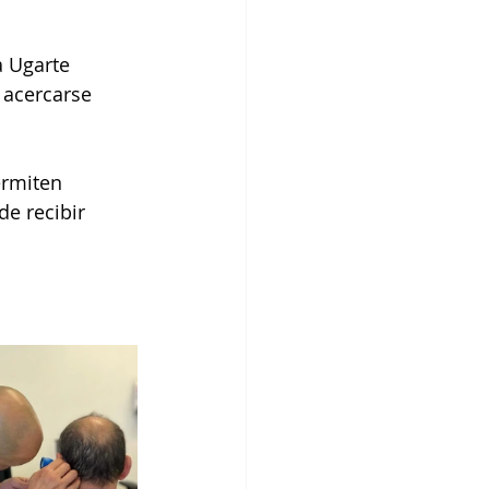
 Ugarte 
 acercarse 
ermiten 
e recibir 