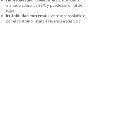
Fiebre elevada:
Suele ser el signo inicial, a
menudo sobre los 39ºC y puede ser difícil de
bajar.
Irritabilidad extrema:
Llanto inconsolable o,
por el contrario, letargia (sueños excesivo y
dificultad para despertar).
Rechazo alimentario:
Debido al malestar
general y la dificultad para respirar mientras
succionan.
Sintomatología gastrointestinal: En lactantes
es muy común ver vómitos y diarrea, lo que
aumenta el riesgo de deshidratación.
Signos respiratorios:
Tos, congestión nasal
clara y, en casos graves, aleteo nasal o
retracción costal (se le "hunden" las ostillas al
respirar).
Puntos de vacunación
CESFAM Pdte. Salvador Allende:
Av. Santa
Luisa N°290.
CESFAM Irene Frei de Cid:
Av. San Luis N°525.
CESFAM Manuel Bustos Huerta:
Av. Lo
Cruzat N° 0486.