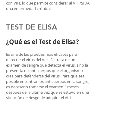
con VIH, lo que permite considerar al VIH/SIDA
una enfermedad crónica.
TEST DE ELISA
¿Qué es el Test de Elisa?
Es una de las pruebas más eficaces para
detectar el virus del VIH. Se trata de un
examen de sangre que detecta el virus, sino la
presencia de anticuerpos que el organismo
crea para defenderse del virus. Para que sea
posible encontrar los anticuerpos en la sangre,
es necesario tomarse el examen 3 meses
después de la última vez que se estuvo en una
situación de riesgo de adquirir el VIH.
¿Qué permite este test?
En caso de detección del VIH se puede iniciar
tempranamente los controles de salud y