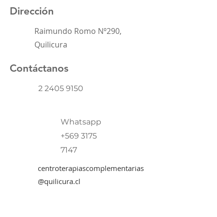
Dirección
Raimundo Romo Nº290,
Quilicura
Contáctanos
2 2405 9150
Whatsapp
+569 3175
7147
centroterapiascomplementarias
@quilicura.cl