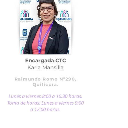
Encargada CTC
Karla Mansilla
Raimundo Romo Nº290,
Quilicura.
Lunes a viernes 8:00 a 16:
30 horas.
Toma de horas: Lunes a viernes 9:00
a 12:0
0 horas.