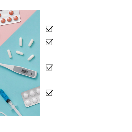
Requisitos para 
Ser mayor de 18 años.
Presentar Cédula Nacional de Iden
otra persona que no puede asisti
fotocopia de C.I).
Tener residencia en Quilicura. Pa
traer cuenta de agua o luz, certif
social de hogares.
Para inscripción de extranjeros (
con domicilio en Quilicura) prese
documentos de extranjería o cual
nombre, nacionalidad y domicilio 