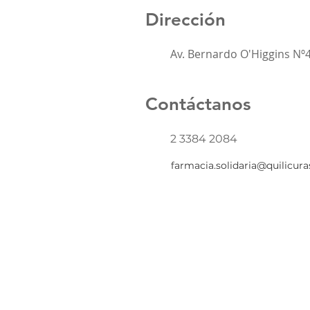
Dirección
Av. Bernardo O'Higgins Nº
Contáctanos
2 3384 2084
farmacia.solidaria@quilicura