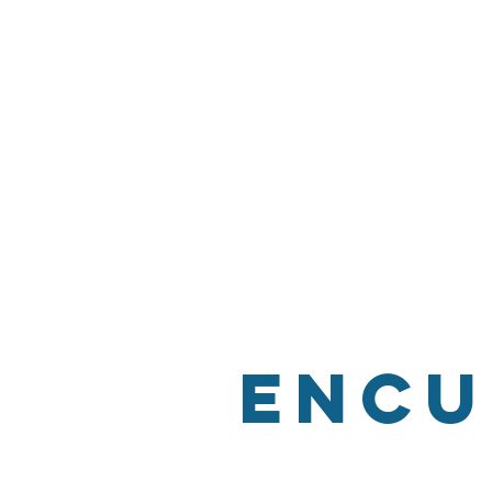
Lunes a jueves de 08:30 a 1
Viernes de 08:30 a 17:30 ho
Sábado de 09:30 a 14:00 ho
¿Este beneficio es solo p
No, es para todas las pers
(bebes, niños, jóvenes, adul
Encu