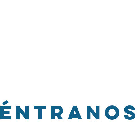
8:30 horas.
ras.
ras.
ara adultos mayores?
onas que sufran una enfermedad crónica o requieran algún
to joven, adultos y tercera edad).
éntranos