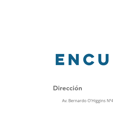
Comprometidos 
Con acciones concretas y 
día a día para mejorar la c
Encu
Dirección
Av. Bernardo O'Higgins Nº