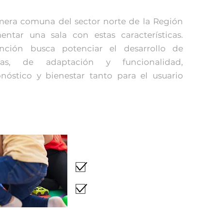
imera comuna del sector norte de la Región
ntar una sala con estas características.
nción busca potenciar el desarrollo de
ivas, de adaptación y funcionalidad,
óstico y bienestar tanto para el usuario
Requisitos para solicit
Control Sano.
Programa de Salud Mental de lo
municipal