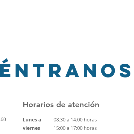
con la Comunidad
la convicción de que es posible una salud de calidad par
alidad de vida de cientos de familias quilicuranas.
éntranos
Horarios de atención
460
Lunes a
08:30 a 14:00 horas
viernes
15:00 a 17:00 horas