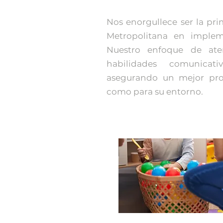
Nos enorgullece ser la pr
Metropolitana en impleme
Nuestro enfoque de ate
habilidades comunicat
asegurando un mejor pron
como para su entorno.