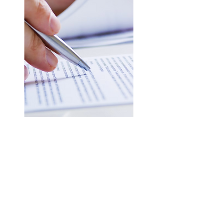
Las principales funciones del
SOME Central son:
- Orientar e informar a las usuarias
y usuarios las prestaciones que se
realizan en el centro de salud,
además de todos los otros
aspectos en los que tengan dudas.