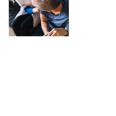
La Unidad de Cuidados Integrales
Domiciliarios está orientada a
personas con dependencia severa,
pacientes con movilidad reducida,
personas mayores, y usuarios que
requieren controles, seguimiento y
apoyo en su proceso de
recuperación o tratamiento,
siempre desde un abordaje integral.
A través de visitas programadas, el
equipo de Cuidados Integrales
Domiciliarios —compuesto por
médico, kinesiólogo, enfermera,
nutricionista, psicólogo y TENS—
realiza una evaluación y