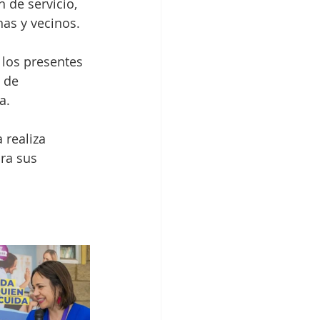
 de servicio, 
as y vecinos.
 los presentes 
 de 
a.
realiza 
ra sus 