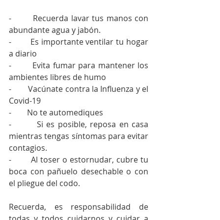
-        Recuerda lavar tus manos con 
abundante agua y jabón. 
-        Es importante ventilar tu hogar 
a diario
-        Evita fumar para mantener los 
ambientes libres de humo
-        Vacúnate contra la Influenza y el 
Covid-19
-        No te automediques
-        Si es posible, reposa en casa 
mientras tengas síntomas para evitar 
contagios.
-        Al toser o estornudar, cubre tu 
boca con pañuelo desechable o con 
el pliegue del codo. 
Recuerda, es responsabilidad de 
todas y todos cuidarnos y cuidar a 