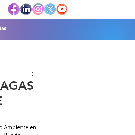
as
LAGAS
E
o Ambiente en 