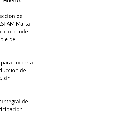
l Huerto.
rección de 
CESFAM Marta 
ciclo donde 
ble de 
 para cuidar a 
oducción de 
 sin 
integral de 
ticipación 