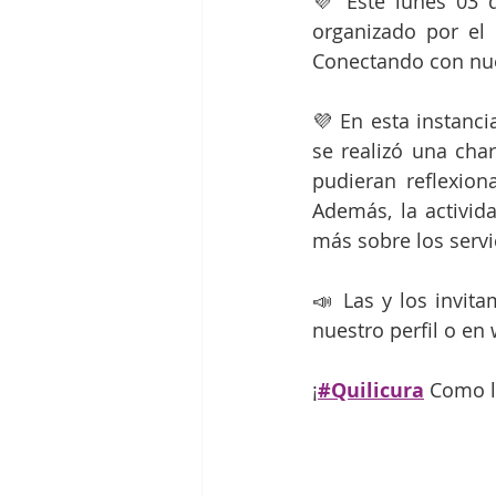
💜 Este lunes 03 d
organizado por el 
Conectando con nue
💜 En esta instanci
se realizó una char
pudieran reflexion
Además, la activida
más sobre los servi
📣 Las y los invit
nuestro perfil o en
¡
#Quilicura
 Como 