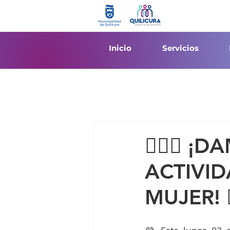
Inicio
Servicios
🙋🏻‍♀️ 
ACTIVID
MUJER! 🙋