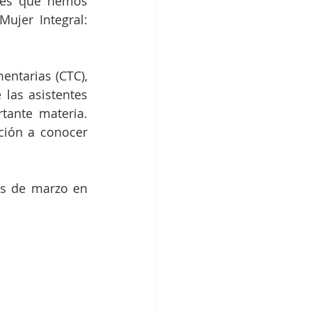
des que hemos 
jer Integral: 
ntarias (CTC), 
las asistentes 
ante materia. 
ción a conocer 
es de marzo en 