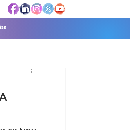
as
LA