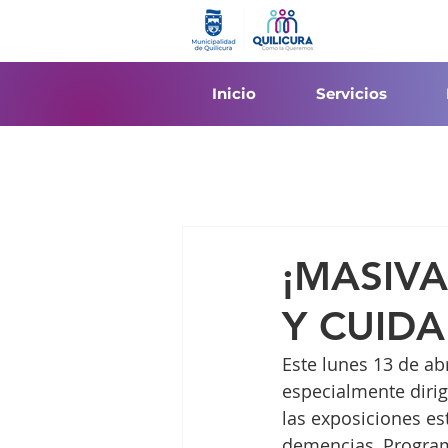
Inicio
Servicios
¡MASIV
Y CUID
Este lunes 13 de ab
especialmente dirig
las exposiciones es
demencias, Program