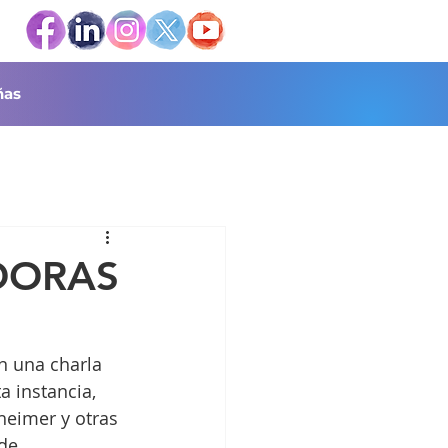
as
DORAS
n una charla 
 instancia, 
heimer y otras 
de 