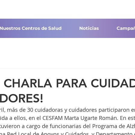
Nuestros Centros de Salud
Noticias
Campañ
A CHARLA PARA CUIDA
ADORES!
ril, más de 30 cuidadoras y cuidadores participaron e
ida a ellos, en el CESFAM Marta Ugarte Román. En esta
tuvieron a cargo de funcionarias del Programa de Alz
a Red Local de Apoyos y Cuidados, y Departamento 