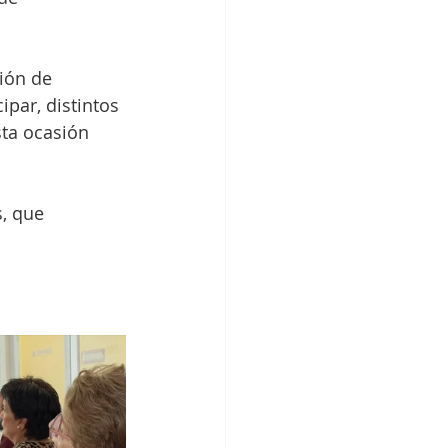
ión de 
ipar, distintos 
sta ocasión 
, que 